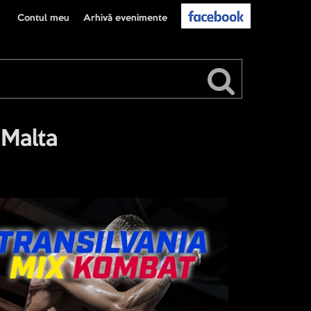
Contul meu
Arhivă evenimente
 Malta