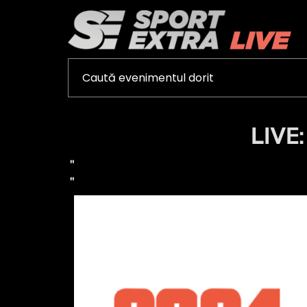
LIVE:
"
"