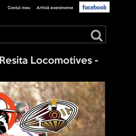
Contul meu
Arhivă evenimente
esita Locomotives -