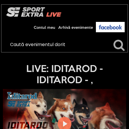
Contul meu
Arhivă evenimente
LIVE: IDITAROD -
IDITAROD - ,