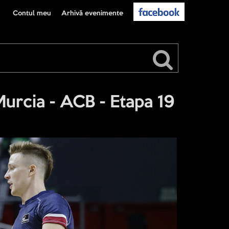
Contul meu
Arhivă evenimente
urcia - ACB - Etapa 19