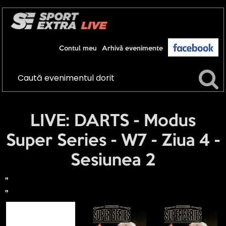
Contul meu
Arhivă evenimente
LIVE: DARTS - Modus
Super Series - W7 - Ziua 4 -
Sesiunea 2
"
"