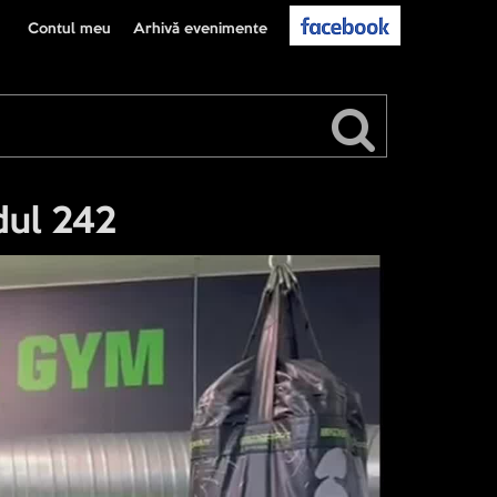
Contul meu
Arhivă evenimente
dul 242