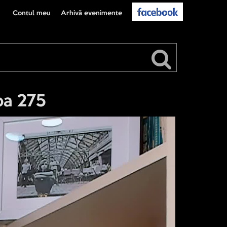
Contul meu
Arhivă evenimente
pa 275