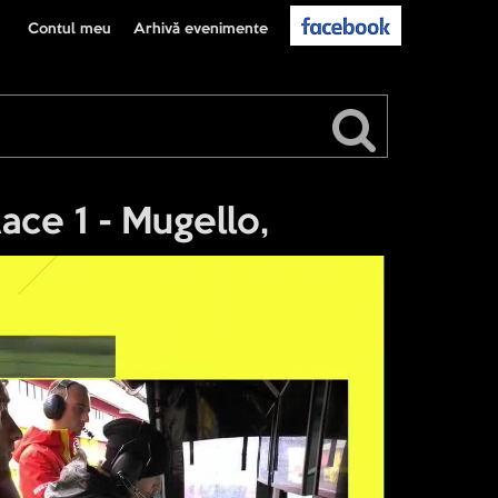
Contul meu
Arhivă evenimente
ce 1 - Mugello,