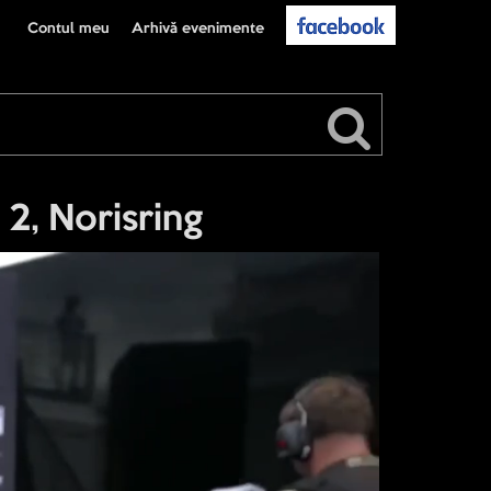
Contul meu
Arhivă evenimente
, Norisring