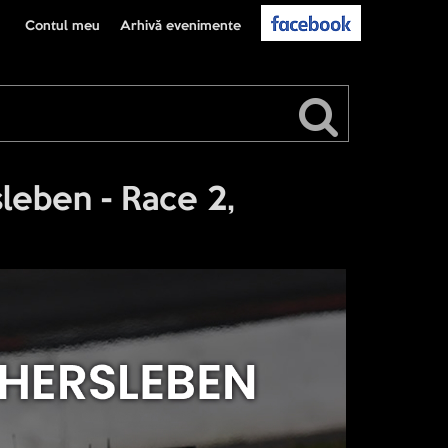
Contul meu
Arhivă evenimente
eben - Race 2,