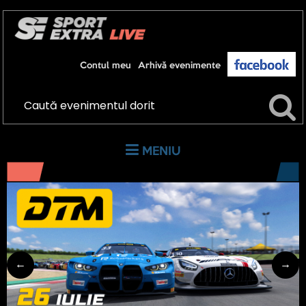
Contul meu
Arhivă evenimente

MENIU
Abonează-te pentru live!
←
→